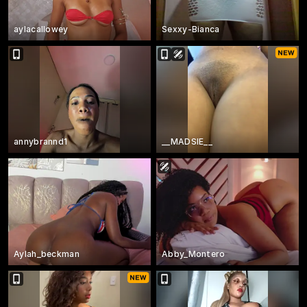
aylacallowey
Sexxy-Bianca
annybrannd1
__MADSIE__
Aylah_beckman
Abby_Montero