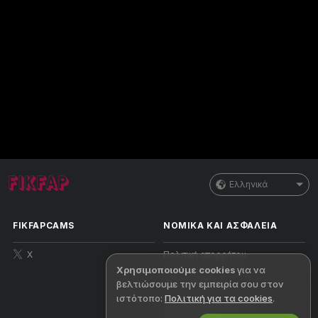
Ελληνικά
FIKFAPCAMS
ΝΟΜΙΚΑ ΚΑΙ ΑΣΦΑΛΕΙΑ
X
Πολιτική απορρήτου
Χρησιμοποιούμε cookies
για να
Όροι χρήσης
βελτιώσουμε την εμπειρία σου στον
ιστότοπο:
Πολιτική για τα cookies
.
Πολιτική πνευματικών
δικαιωμάτων