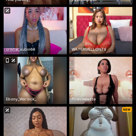
cristal_subin69
WATERMELLON79
Ebony_Warlock_
Pinkceeleste