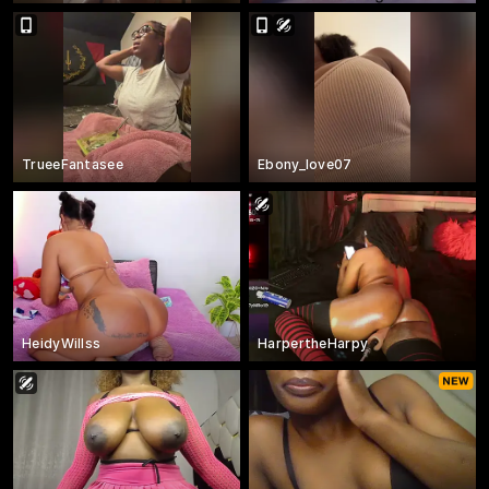
TrueeFantasee
Ebony_love07
HeidyWillss
HarpertheHarpy