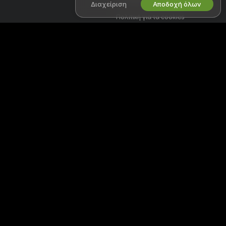
Διαχείριση
Αποδοχή όλων
Πολιτική για τα cookies
Οδηγός γονικού ελέγχου
Βοήθεια κατά της δουλείας
ΣΥΝΕΡΓΑΣΟΥ ΜΑΖΙ ΜΑΣ
ΒΟΉΘΕΙΑ
&
ΥΠΟΣΤΉΡΙΞΗ
Γίνε μοντέλο
Υποστήριξη και FAQ
Εγγραφή στούντιο
Υποστήριξη τιμολόγησης
Πρόγραμμα Συνεργατών
Webcam
Καλώς ήρθες στο Fikfapcams, μια δωρεάν online κοινότητα όπου
μπορείς να έρθεις και να παρακολουθήσεις ζωντανά τα καταπληκτικά
ερασιτέχνες μοντέλα μας σε διαδραστικά σόου.
Το Fikfapcams είναι 100% δωρεάν και η πρόσβαση είναι άμεση.
Περιηγηθείτε μεταξύ εκατοντάδων μοντέλων συμπεριλαμβανομένων
Γυναικών, Ανδρών, Ζευγαριών και Τρανσέξουαλ τα οποία
πραγματοποιούν ζωντανά σεξ σόου 24 ώρες το 24ωρο. Εκτός από την