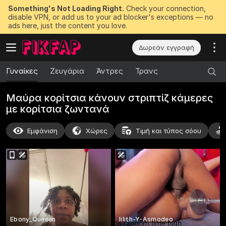
Something's Not Loading Right.
Check your connection,
disable VPN, or add us to your ad blocker's exceptions — no
ads here, just the content you love.
Δωρεάν εγγραφή
Γυναίκες
Ζευγάρια
Άντρες
Τρανς
Μαύρα κορίτσια κάνουν στριπτίζ κάμερες
με κορίτσια ζωντανά
Εμφάνιση
Χώρες
Τιμή και τύπος σόου
Ebony_Queeen
lilith-Y-Asmodeo