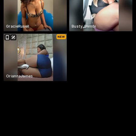
GracieRusell
Busty_Bambi
OriannaJames