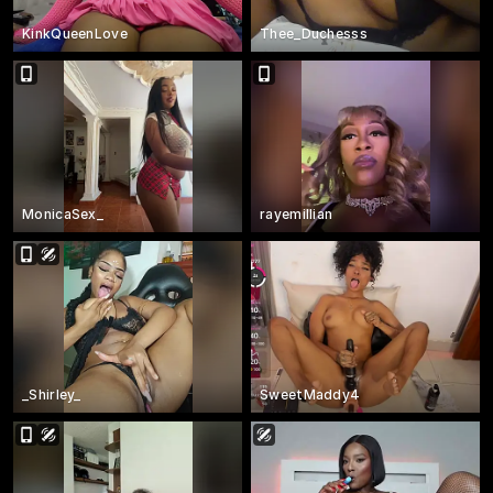
KinkQueenLove
Thee_Duchesss
MonicaSex_
rayemillian
_Shirley_
SweetMaddy4