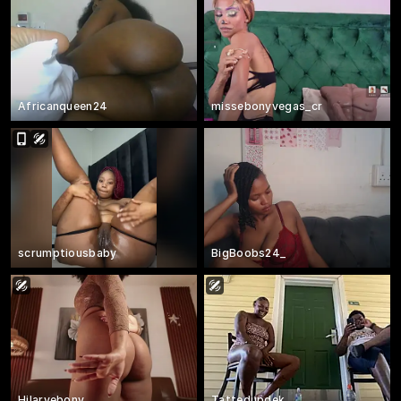
Africanqueen24
missebonyvegas_cr
scrumptiousbaby
BigBoobs24_
Hilaryebony_
Tattedupdek