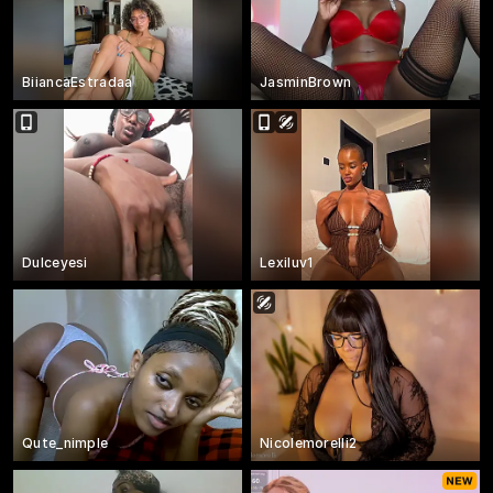
BiiancaEstradaa
JasminBrown
Dulceyesi
Lexiluv1
Qute_nimple
Nicolemorelli2