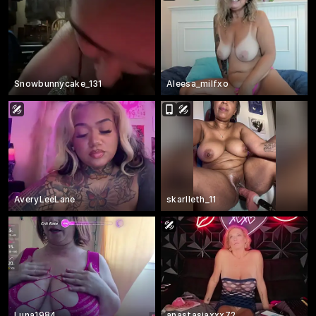
Snowbunnycake_131
Aleesa_milfxo
AveryLeeLane
skarlleth_11
Luna1984
anastasiaxxx72