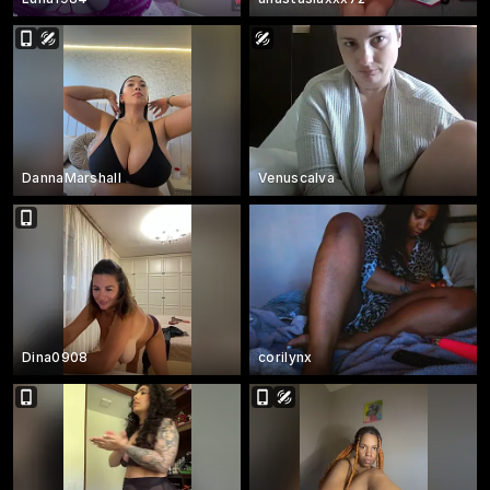
DannaMarshall
Venuscalva
Dina0908
corilynx