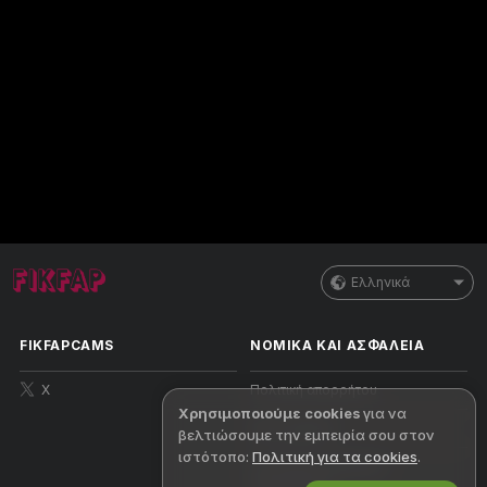
Ελληνικά
FIKFAPCAMS
ΝΟΜΙΚΑ ΚΑΙ ΑΣΦΑΛΕΙΑ
X
Πολιτική απορρήτου
Χρησιμοποιούμε cookies
για να
Όροι χρήσης
βελτιώσουμε την εμπειρία σου στον
ιστότοπο:
Πολιτική για τα cookies
.
Πολιτική πνευματικών
δικαιωμάτων