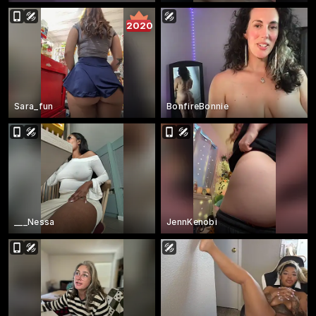
2020
Sara_fun
BonfireBonnie
___Nessa
JennKenobi