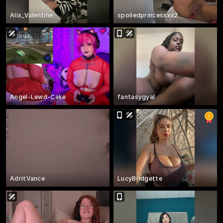
Alix_Valentine
spoiledprincessxx2
Angel-Lewd-Cake
fantasygyal
AdritVance
LucyBridgette