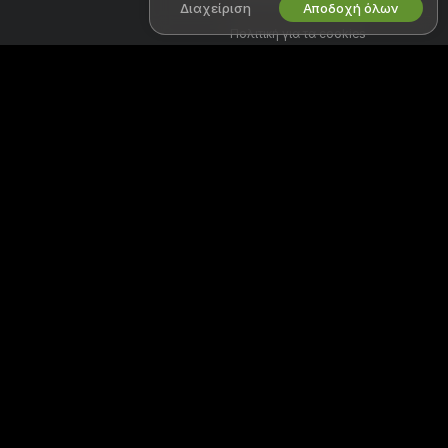
Διαχείριση
Αποδοχή όλων
Πολιτική για τα cookies
Οδηγός γονικού ελέγχου
Βοήθεια κατά της δουλείας
ΣΥΝΕΡΓΑΣΟΥ ΜΑΖΙ ΜΑΣ
ΒΟΉΘΕΙΑ
&
ΥΠΟΣΤΉΡΙΞΗ
Γίνε μοντέλο
Υποστήριξη και FAQ
Εγγραφή στούντιο
Υποστήριξη τιμολόγησης
Πρόγραμμα Συνεργατών
Webcam
Καλώς ήρθες στο Fikfapcams, μια δωρεάν online κοινότητα όπου
μπορείς να έρθεις και να παρακολουθήσεις ζωντανά τα καταπληκτικά
ερασιτέχνες μοντέλα μας σε διαδραστικά σόου.
Το Fikfapcams είναι 100% δωρεάν και η πρόσβαση είναι άμεση.
Περιηγηθείτε μεταξύ εκατοντάδων μοντέλων συμπεριλαμβανομένων
Γυναικών, Ανδρών, Ζευγαριών και Τρανσέξουαλ τα οποία
πραγματοποιούν ζωντανά σεξ σόου 24 ώρες το 24ωρο. Εκτός από την