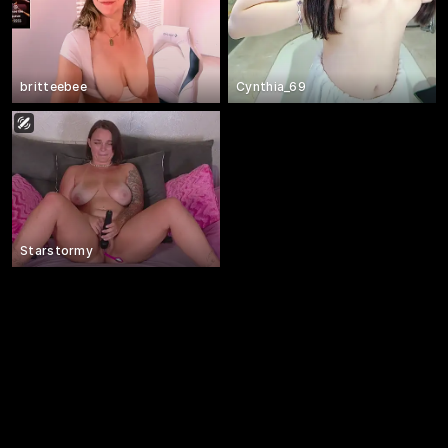
britteebee
Cynthia_69
Starstormy