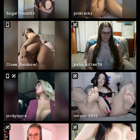
SugarTroubl33
pinkrackz
Cloee_Rainbow1
katie_kitten38
jordynjace
momo-5952