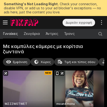
Something's Not Loading Right.
Check your connection,
disable VPN, or add us to your ad blocker's exceptions — no
ads here, just the content you love.
Δωρεάν εγγραφή
Γυναίκες
Ζευγάρια
Άντρες
Τρανς
Με καμπύλες κάμερες με κορίτσια
ζωντανά
Εμφάνιση
Χώρες
Τιμή και τύπος σόου
MZZZWETWET
moan4mona