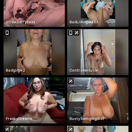
Strawberryfoxx
BadLilAngelXXX
Badgirlpr2
Controllercutie
FreakyDreama
BustySwingingSlut