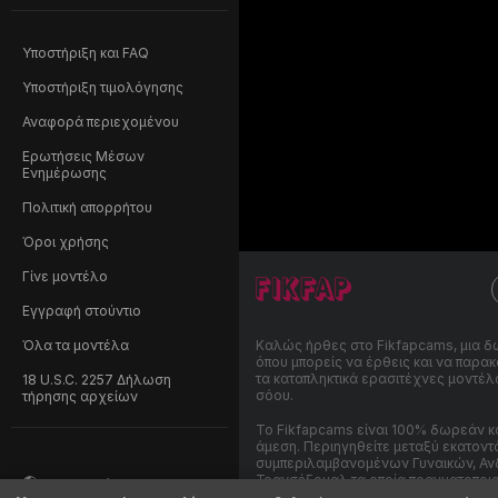
Υποστήριξη και FAQ
Υποστήριξη τιμολόγησης
Αναφορά περιεχομένου
Ερωτήσεις Μέσων
Ενημέρωσης
Πολιτική απορρήτου
Όροι χρήσης
Γίνε μοντέλο
Εγγραφή στούντιο
Όλα τα μοντέλα
Καλώς ήρθες στο Fikfapcams, μια δω
όπου μπορείς να έρθεις και να παρ
τα καταπληκτικά ερασιτέχνες μοντέλ
18 U.S.C. 2257 Δήλωση
σόου.
τήρησης αρχείων
Το Fikfapcams είναι 100% δωρεάν κα
άμεση. Περιηγηθείτε μεταξύ εκατο
συμπεριλαμβανομένων Γυναικών, Αν
Τρανσέξουαλ τα οποία πραγματοποι
Ελληνικά
24 ώρες το 24ωρο. Εκτός από την 