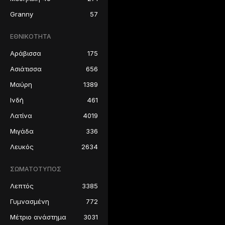
Granny
57
ΕΘΝΙΚΌΤΗΤΑ
Αράβισσα
175
Ασιάτισσα
656
Μαύρη
1389
Ινδή
461
Λατίνα
4019
Μιγάδα
336
Λευκός
2634
ΣΩΜΑΤΌΤΥΠΟΣ
Λεπτός
3385
Γυμνασμένη
772
Μέτριο ανάστημα
3031