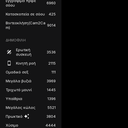
Εγγράψιμα πριβέ
6960
σόου
Κατασκοπεία σε σόου
425
Βιντεοκλήση(Cam2Ca
9014
m)
ΔΗΜΟΦΙΛΉ
Ερωτική
3536
συσκευή
Κινητή ροή
2115
Ομαδικό σεξ
111
Μεγάλα βυζιά
3969
Τριχωτό μουνί
1445
Υπαίθρια
1396
Μεγάλος κώλος
5521
Πρωκτικό
3804
Χύσιμο
4444