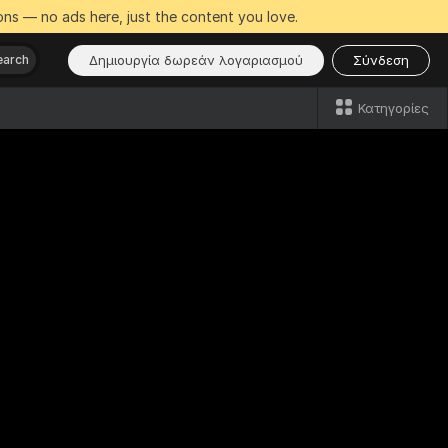
ns — no ads here, just the content you love.
Δημιουργία δωρεάν λογαριασμού
Σύνδεση
earch
Κατηγορίες