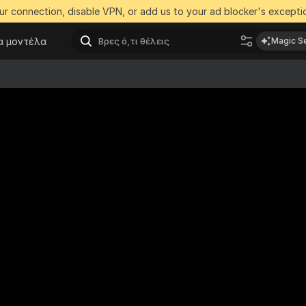
r connection, disable VPN, or add us to your ad blocker's exceptio
α μοντέλα
Magic S