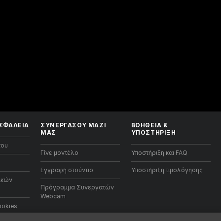
ΣΦΑΛΕΙΑ
ΣΥΝΕΡΓΑΣΟΥ ΜΑΖΙ
ΒΟΉΘΕΙΑ
&
ΜΑΣ
ΥΠΟΣΤΉΡΙΞΗ
του
Γίνε μοντέλο
Υποστήριξη και FAQ
Εγγραφή στούντιο
Υποστήριξη τιμολόγησης
ικών
Πρόγραμμα Συνεργατών
Webcam
ookies