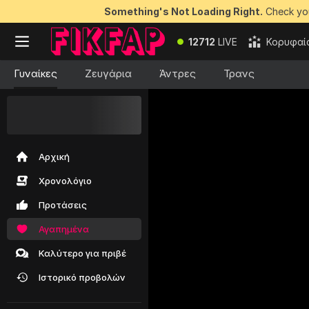
Something's Not Loading Right.
Check you
12712
LIVE
Κορυφαί
Γυναίκες
Ζευγάρια
Άντρες
Τρανς
50 ΔΩΡΕΑΝ
token
- κέρδισε τα
Αρχική
Χρονολόγιο
Προτάσεις
Αγαπημένα
Καλύτερο για πριβέ
Ιστορικό προβολών