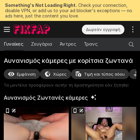
Something's Not Loading Right.
Check your connection,
disable VPN, or add us to your ad blocker's exceptions — no
ads here, just the content you love.
Δωρεάν εγγραφή
Γυναίκες
Ζευγάρια
Άντρες
Τρανς
Αυνανισμός κάμερες με κορίτσια ζωντανά
Εμφάνιση
Χώρες
Τιμή και τύπος σόου
Τα μοντέλα προσφέρουν αυτήν τη δραστηριότητα εάν ζητηθεί
Αυνανισμός Ζωντανές
κάμερες