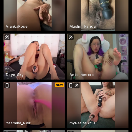
ViankaRose
Muslim_Farida
Daye_Sky
Anto_herrera
Yasmina_Noir
myPetiteGf18