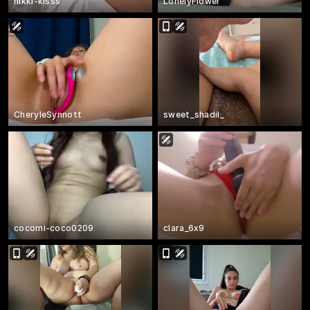
nikki-kisss
LonelyFlower
CheryleSynnott
sweet_shadil_
cocomi-coco0209
clara_6x9