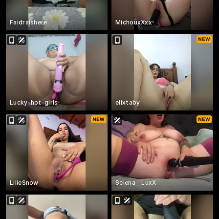
Faidraishere
MichouxXxx
Lucky-hot-girls
elixtaby
LilieSnow
Selena__LuxX