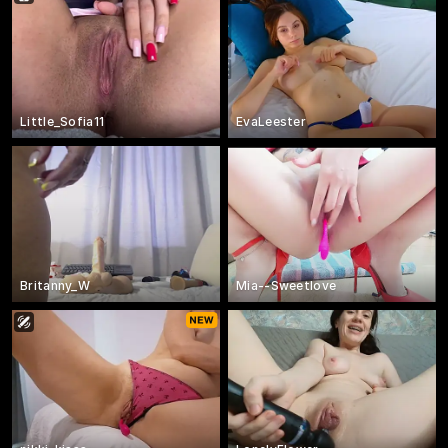
Little_Sofia11
EvaLeester
Britanny_W
Mia--Sweetlove