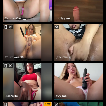
CarmenCash__
mollyyank
YourSweetRi
_touchme
Elaarajim
evy_miu