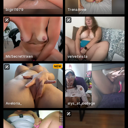
bigirl1979
TrenaAnne
MsSecretVixen
velvetvista
Aveloria_
alys_at_college