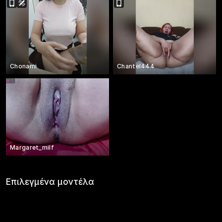
Chonami
Chantel444
Margaret_milf
Επιλεγμένα μοντέλα