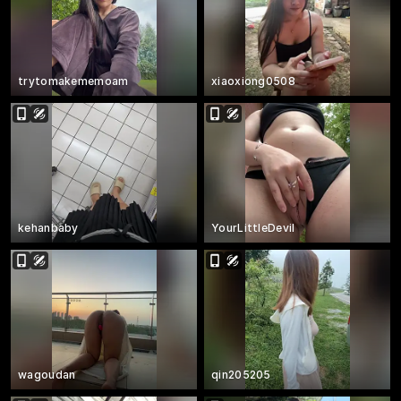
trytomakememoam
xiaoxiong0508
kehanbaby
YourLittleDevil
wagoudan
qin205205