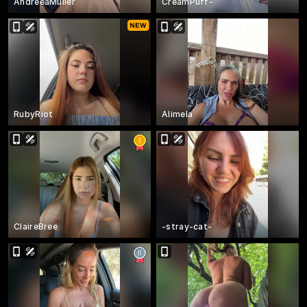
AndreeaMuller
CreamPuff-
RubyRiot
Alimela
ClaireBree
-stray-cat-