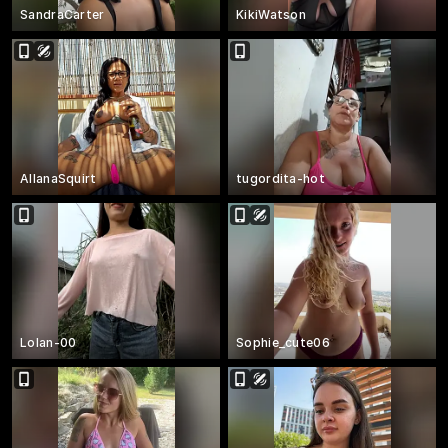
SandraCarter
KikiWatson
AllanaSquirt
tugordita-hot
Lolan-00
Sophie_cute06