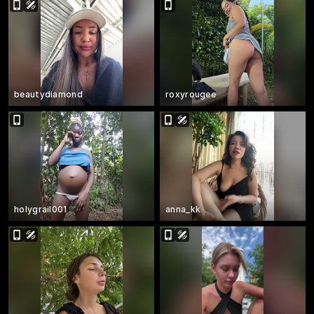
beautydiamond
roxyrougee
holygrail001
anna_kk