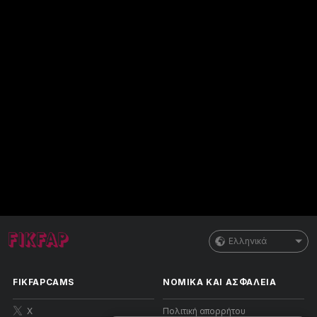
Ελληνικά
FIKFAPCAMS
ΝΟΜΙΚΑ ΚΑΙ ΑΣΦΑΛΕΙΑ
X
Πολιτική απορρήτου