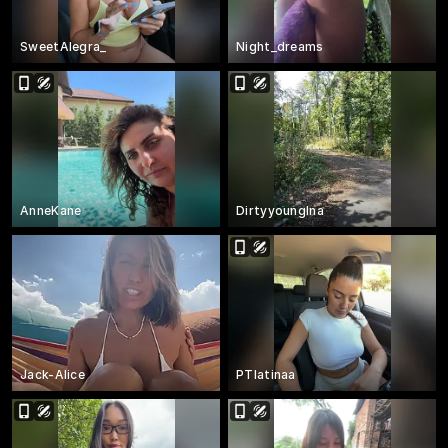
SweetAlegra_
Night_dreams
AnneKane
DirtyyoungIna
Jack-Alice
PTlatinaa