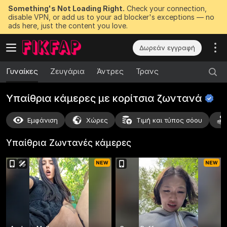
Something's Not Loading Right.
Check your connection,
disable VPN, or add us to your ad blocker's exceptions — no
ads here, just the content you love.
Δωρεάν εγγραφή
Γυναίκες
Ζευγάρια
Άντρες
Τρανς
Υπαίθρια κάμερες με κορίτσια
ζωντανά
Εμφάνιση
Χώρες
Τιμή και τύπος σόου
Υπαίθρια Ζωντανές
κάμερες