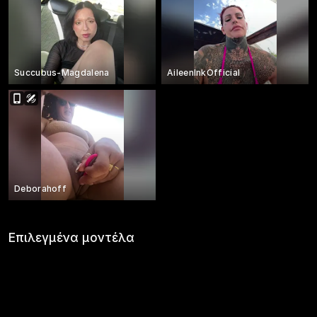
Succubus-Magdalena
AileenInkOfficial
Deborahoff
Επιλεγμένα μοντέλα