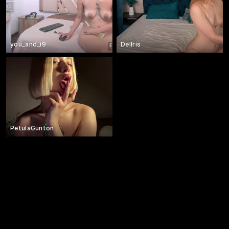
you_and_i9
Dellris
PetulaGunton