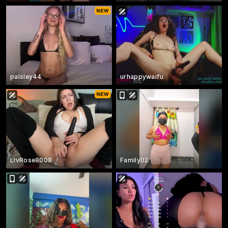
paisley44
urhappywaifu
LivRose8008
Family02