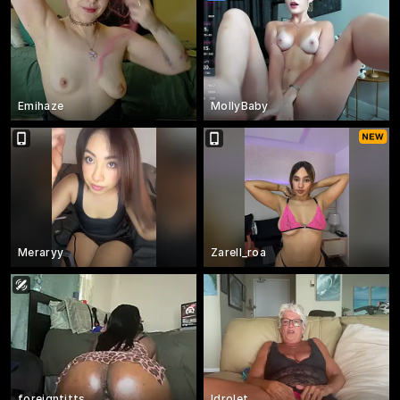
Emihaze
MollyBaby
Meraryy
Zarell_roa
foreigntitts_
ldrolet