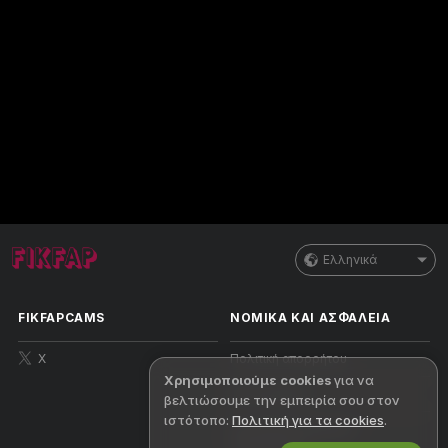
Ελληνικά
FIKFAPCAMS
ΝΟΜΙΚΑ ΚΑΙ ΑΣΦΑΛΕΙΑ
X
Πολιτική απορρήτου
Χρησιμοποιούμε cookies
για να
Όροι χρήσης
βελτιώσουμε την εμπειρία σου στον
ιστότοπο:
Πολιτική για τα cookies
.
Πολιτική πνευματικών
δικαιωμάτων