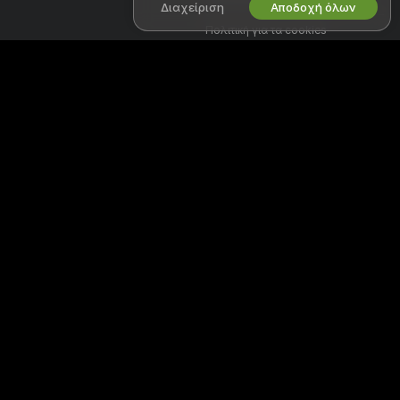
Διαχείριση
Αποδοχή όλων
Πολιτική για τα cookies
Οδηγός γονικού ελέγχου
Βοήθεια κατά της δουλείας
ΣΥΝΕΡΓΑΣΟΥ ΜΑΖΙ ΜΑΣ
ΒΟΉΘΕΙΑ
&
ΥΠΟΣΤΉΡΙΞΗ
Γίνε μοντέλο
Υποστήριξη και FAQ
Εγγραφή στούντιο
Υποστήριξη τιμολόγησης
Πρόγραμμα Συνεργατών
Webcam
Καλώς ήρθες στο Fikfapcams, μια δωρεάν online κοινότητα όπου
μπορείς να έρθεις και να παρακολουθήσεις ζωντανά τα καταπληκτικά
ερασιτέχνες μοντέλα μας σε διαδραστικά σόου.
Το Fikfapcams είναι 100% δωρεάν και η πρόσβαση είναι άμεση.
Περιηγηθείτε μεταξύ εκατοντάδων μοντέλων συμπεριλαμβανομένων
Γυναικών, Ανδρών, Ζευγαριών και Τρανσέξουαλ τα οποία
πραγματοποιούν ζωντανά σεξ σόου 24 ώρες το 24ωρο. Εκτός από την