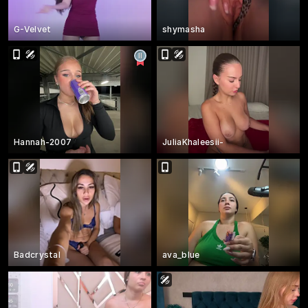
G-Velvet
shymasha
Hannah-2007
JuliaKhaleesii-
Badcrystal
ava_blue