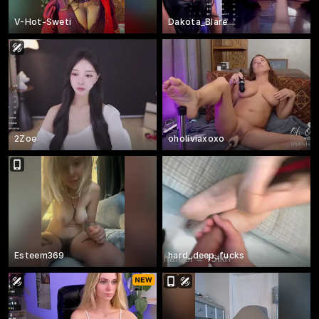
V-Hot-Sweti
Dakota_Blare
2Zoe
oholiviaxoxo
Esteem369
hard_deep_fucks