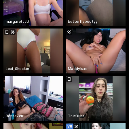
margarettttt
butterflybootyy
Lexi_Shocker
Maddyluxe
ReeseZen
ThicBunz