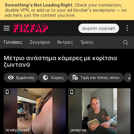
Something's Not Loading Right.
Check your connection,
disable VPN, or add us to your ad blocker's exceptions — no
ads here, just the content you love.
Δωρεάν εγγραφή
Γυναίκες
Ζευγάρια
Άντρες
Τρανς
Μέτριο ανάστημα κάμερες με κορίτσια
ζωντανά
Εμφάνιση
Χώρες
Τιμή και τύπος σόου
lovely_beast
jaseyrae