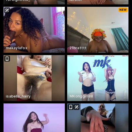
makaylafox
21bratttt
isabella_hairy
MKonggirl88