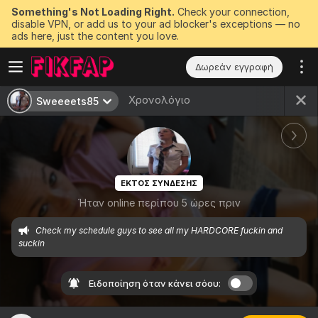
Something's Not Loading Right.
Check your connection,
disable VPN, or add us to your ad blocker's exceptions — no
ads here, just the content you love.
Δωρεάν εγγραφή
Χρονολόγιο
Sweeeets85
ΕΚΤΟΣ ΣΥΝΔΕΣΗΣ
Ήταν online περίπου 5 ώρες πριν
Check my schedule guys to see all my HARDCORE fuckin and 
suckin
Ειδοποίηση όταν κάνει σόου: