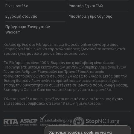
Γίνε μοντέλο
Υποστήριξη και FAQ
Εγγραφή στούντιο
Υποστήριξη τιμολόγησης
Πρόγραμμα Συνεργατών
Webcam
Καλώς ήρθες στο Fikfapcams, μια δωρεάν online κοινότητα όπου
μπορείς να έρθεις και να παρακολουθήσεις ζωντανά τα καταπληκτικά
ερασιτέχνες μοντέλα μας σε διαδραστικά σόου.
Το Fikfapcams είναι 100% δωρεάν και η πρόσβαση είναι άμεση.
Περιηγηθείτε μεταξύ εκατοντάδων μοντέλων συμπεριλαμβανομένων
Γυναικών, Ανδρών, Ζευγαριών και Τρανσέξουαλ τα οποία
πραγματοποιούν ζωντανά σεξ σόου 24 ώρες το 24ωρο. Εκτός από την
θέαση δωρεάν ζωντανών αναμεταδόσεων μέσω κάμερας, έχετε
επίσης την δυνατότητα να συμμετέχετε σε ιδιωτικά σόου, κρυφή θέαση,
λειτουργία Cam to Cam και να στείλετε μηνύματα σε μοντέλα.
Όλα τα μοντέλα που εμφανίζονται σε αυτόν τον ιστότοπο μας έχουν
επιβεβαιώσει συμβατικά ότι είναι 18 ετών ή μεγαλύτερα.
Χρησιμοποιούμε cookies
για να