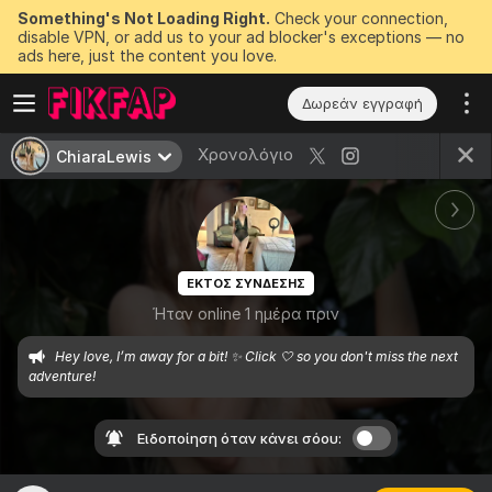
Something's Not Loading Right.
Check your connection,
disable VPN, or add us to your ad blocker's exceptions — no
ads here, just the content you love.
Δωρεάν εγγραφή
Χρονολόγιο
ChiaraLewis
ΕΚΤΟΣ ΣΥΝΔΕΣΗΣ
Ήταν online 1 ημέρα πριν
Hey love, I’m away for a bit! ✨ Click 🤍 so you don't miss the next 
adventure!
Ειδοποίηση όταν κάνει σόου: