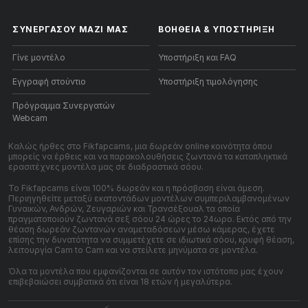
ΣΥΝΕΡΓΑΣΟΥ ΜΑΖΙ ΜΑΣ
ΒΟΉΘΕΙΑ
&
ΥΠΟΣΤΉΡΙΞΗ
Γίνε μοντέλο
Υποστήριξη και FAQ
Εγγραφή στούντιο
Υποστήριξη τιμολόγησης
Πρόγραμμα Συνεργατών
Webcam
Καλώς ήρθες στο Fikfapcams, μια δωρεάν online κοινότητα όπου
μπορείς να έρθεις και να παρακολουθήσεις ζωντανά τα καταπληκτικά
ερασιτέχνες μοντέλα μας σε διαδραστικά σόου.
Το Fikfapcams είναι 100% δωρεάν και η πρόσβαση είναι άμεση.
Περιηγηθείτε μεταξύ εκατοντάδων μοντέλων συμπεριλαμβανομένων
Γυναικών, Ανδρών, Ζευγαριών και Τρανσέξουαλ τα οποία
πραγματοποιούν ζωντανά σεξ σόου 24 ώρες το 24ωρο. Εκτός από την
θέαση δωρεάν ζωντανών αναμεταδόσεων μέσω κάμερας, έχετε
επίσης την δυνατότητα να συμμετέχετε σε ιδιωτικά σόου, κρυφή θέαση,
λειτουργία Cam to Cam και να στείλετε μηνύματα σε μοντέλα.
Όλα τα μοντέλα που εμφανίζονται σε αυτόν τον ιστότοπο μας έχουν
επιβεβαιώσει συμβατικά ότι είναι 18 ετών ή μεγαλύτερα.