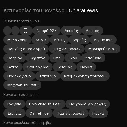
Κατηγορίες του μοντέλου
ChiaraLewis
Οι ιδιαιτερότητές μου:
Νεαρή 22+
Λευκός
Λεπτός
Μελαχρινή
ASMR
Λάτεξ
Κορσές
Δερμάτινο
Οδηγίες αυνανισμού
Παιχνίδι ρόλων
Μαγειρεύοντας
Cosplay
Κερατάς
Emo
Γκοθ
Υπαίθρια
Swing
Σκουλαρίκια
Τατουάζ
Γιόγκα
Ποδολαγνεία
Τακούνια
Βαθμολόγηση πούτσου
Μηχανή του σεξ
Κάνω στα σόου μου:
Γραφείο
Παιχνίδια του σεξ
Παιχνίδια για ρώγες
Στριπτίζ
Camel Toe
Παιχνίδι ρόλων
Γιόγκα
Κάνω αποκλειστικά σε πριβέ: