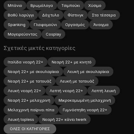
Μπάνιο
Βρωμόλογα
Τσιμπούκι
Χύσιμο
Βαθύ λαρύγγι
Δάχτυλο
Φίστινγκ
Στα τέσσερα
Spanking
Γλειφομούνι
Οργασμός
Άνοιγμα
Μαγειρεύοντας
Cosplay
Σχετικές μικτές κατηγορίες
Ιταλίδα νεαρή 22+
Νεαρή 22+ με κινητό
Νεαρή 22+ με σκουλαρίκια
Λευκή με σκουλαρίκια
Νεαρή 22+ με τατουάζ
Λευκή με τατουάζ
Λευκή νεαρή 22+
Λεπτή νεαρή 22+
Λεπτή λευκή
Νεαρή 22+ μελαχρινή
Μικροκαμωμένη μελαχρινή
Μελαχρινή παίρνει πίπα
Γυμνόστηθη νεαρή 22+
Λευκή topless
Νεαρή 22+ κάνει twerk
ΟΛΕΣ ΟΙ ΚΑΤΗΓΟΡΙΕΣ